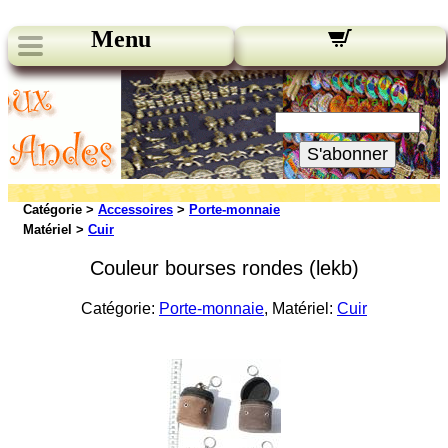
Menu
Nos bulletins:
Votre Email:
S'abonner
Catégorie >
Accessoires
>
Porte-monnaie
Matériel >
Cuir
Couleur bourses rondes (lekb)
Catégorie:
Porte-monnaie
, Matériel:
Cuir