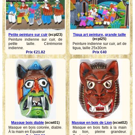
Petite peinture sur cuir
(ecpl23)
Tigua art peinture, grande taille
(ecpl25)
Peinture indienne sur cuir, de
petite taille. Cérémonie
Peinture indienne sur cuir, art de
indienne.
tigua, taille 25x30cm
Prix €21.82
Prix €40
Masque bois diable
(ecwt01)
Masque en bois de Lion
(ecwt02)
Masque en bois colorée, diable.
Masque en bois faits à la main
À la main en Équateur
du lion, pleine grandeur.