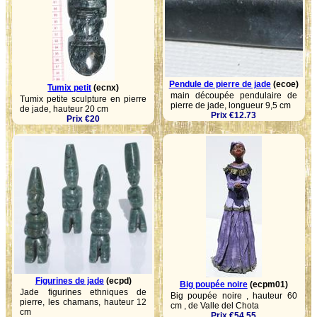
Pendule de pierre de jade
(ecoe)
Tumix petit
(ecnx)
main découpée pendulaire de
Tumix petite sculpture en pierre
pierre de jade, longueur 9,5 cm
de jade, hauteur 20 cm
Prix €12.73
Prix €20
Figurines de jade
(ecpd)
Big poupée noire
(ecpm01)
Jade figurines ethniques de
Big poupée noire , hauteur 60
pierre, les chamans, hauteur 12
cm , de Valle del Chota
cm
Prix €54.55