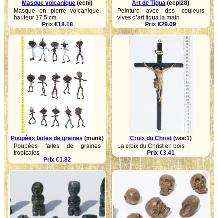
Masque volcanique
(ecni)
Art de Tigua
(ecpl28)
Masque en pierre volcanique,
Peinture avec des couleurs
hauteur 17,5 cm
vives d’art tigua la main
Prix €18.18
Prix €29.09
Poupées faites de graines
(munk)
Croix du Christ
(woc1)
Poupées faites de graines
La croix du Christ en bois
tropicales
Prix €3.41
Prix €1.82