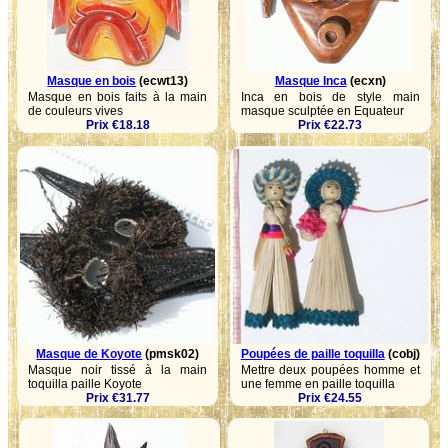
Masque en bois
(ecwt13)
Masque Inca
(ecxn)
Masque en bois faits à la main
Inca en bois de style main
de couleurs vives
masque sculptée en Equateur
Prix €18.18
Prix €22.73
Masque de Koyote
(pmsk02)
Poupées de paille toquilla
(cobj)
Masque noir tissé à la main
Mettre deux poupées homme et
toquilla paille Koyote
une femme en paille toquilla
Prix €31.77
Prix €24.55