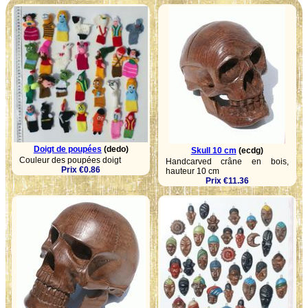
Doigt de poupées
(dedo)
Skull 10 cm
(ecdg)
Couleur des poupées doigt
Handcarved crâne en bois,
Prix €0.86
hauteur 10 cm
Prix €11.36