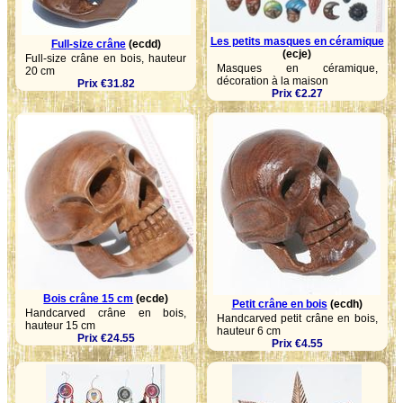
Les petits masques en céramique
Full-size crâne
(ecdd)
(ecje)
Full-size crâne en bois, hauteur
Masques en céramique,
20 cm
décoration à la maison
Prix €31.82
Prix €2.27
Bois crâne 15 cm
(ecde)
Petit crâne en bois
(ecdh)
Handcarved crâne en bois,
Handcarved petit crâne en bois,
hauteur 15 cm
hauteur 6 cm
Prix €24.55
Prix €4.55