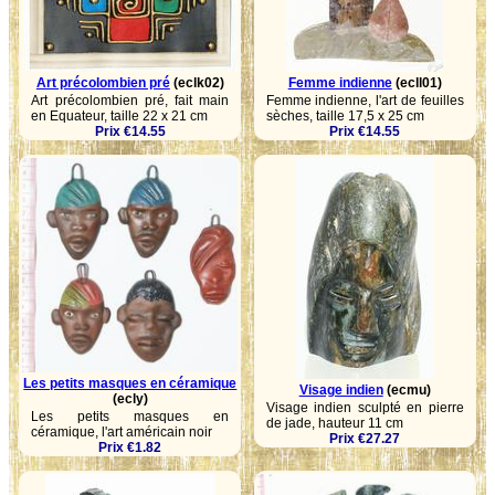
Art précolombien pré
(eclk02)
Femme indienne
(ecll01)
Art précolombien pré, fait main
Femme indienne, l'art de feuilles
en Equateur, taille 22 x 21 cm
sèches, taille 17,5 x 25 cm
Prix €14.55
Prix €14.55
Les petits masques en céramique
Visage indien
(ecmu)
(ecly)
Visage indien sculpté en pierre
Les petits masques en
de jade, hauteur 11 cm
céramique, l'art américain noir
Prix €27.27
Prix €1.82