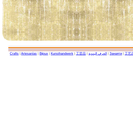
Crafts
|
Artesanías
|
Bijoux
|
Kunsthandwerk
|
工芸品
|
الحرف اليدوية
|
Занаяти
|
工艺