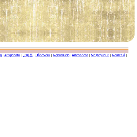
g
|
Artigianato
|
공예품
|
Håndverk
|
Rękodzieło
|
Artesanato
|
Meșteșuguri
|
Remeslá
|