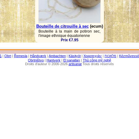
Bouteille de citrouille à sec
(ecum)
Bouteille à la main de potiron sec,
l'image ethnique équatorienne
Prix €7.95
品
|
Obrt
|
Řemesla
|
Håndværk
|
Ambachten
|
Käsityöt
|
Χειροτεχνίες
|
מלאכות
|
Kézművessé
Obrtništvo
|
Hantverk
|
El sanatları
|
Thủ công mỹ nghệ
Droits d'auteur © 2006-2026
artisanat
Tous droits réservés