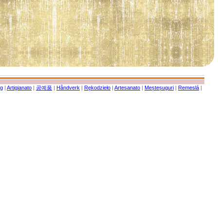
g
|
Artigianato
|
공예품
|
Håndverk
|
Rękodzieło
|
Artesanato
|
Meșteșuguri
|
Remeslá
|