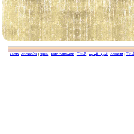
Crafts
|
Artesanías
|
Bijoux
|
Kunsthandwerk
|
工芸品
|
الحرف اليدوية
|
Занаяти
|
工艺