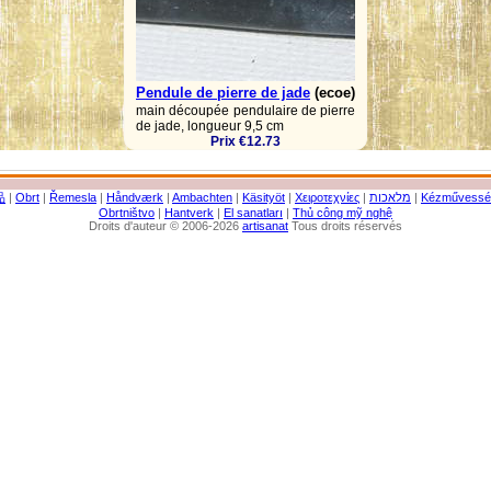
Pendule de pierre de jade
(ecoe)
main découpée pendulaire de pierre
de jade, longueur 9,5 cm
Prix €12.73
品
|
Obrt
|
Řemesla
|
Håndværk
|
Ambachten
|
Käsityöt
|
Χειροτεχνίες
|
מלאכות
|
Kézművessé
Obrtništvo
|
Hantverk
|
El sanatları
|
Thủ công mỹ nghệ
Droits d'auteur © 2006-2026
artisanat
Tous droits réservés