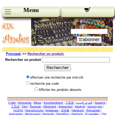
Menu
Nos bulletins:
Votre Email:
S'abonner
Principal:
>>
Rechercher un produit:
Rechercher un produit
Rechercher
effectuer une recherche par mot-clé
recherche par code
Afficher les produits absents
Crafts
|
Artesanías
|
Bijoux
|
Kunsthandwerk
|
工芸品
|
الحرف اليدوية
|
Занаяти
|
工艺品
|
Obrt
|
Řemesla
|
Håndværk
|
Ambachten
|
Käsityöt
|
Χειροτεχνίες
|
מלאכות
|
Kézművesség
|
Artigianato
|
공예품
|
Håndverk
|
Rękodzieło
|
Artesanato
|
Meșteșuguri
|
Remeslá
|
Obrtništvo
|
Hantverk
|
El sanatları
|
Thủ