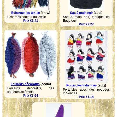
Echarpes du textile
(shrw)
Sac à main noir
(eccf)
Echarpes couleur du textile
Sac à main noir, fabriqué en
Prix €3.41
Equateur
Prix €7.27
Foulards décoratifs
(ecdm)
Porte-clés indiennes
(ecpj)
Foulards décoratifs, des
Porte-clés avec des poupées
couleurs différentes
indiennes
Prix €3.64
Prix €1.14