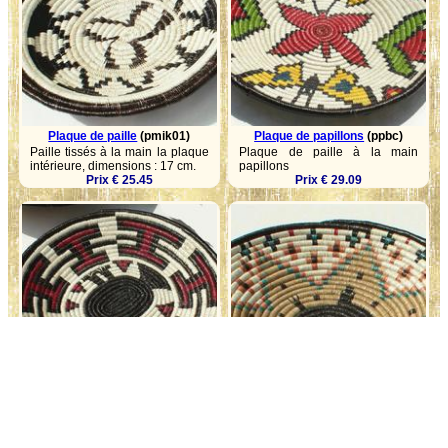
Plaque de paille
(pmik01)
Plaque de papillons
(ppbc)
Paille tissés à la main la plaque
Plaque de paille à la main
intérieure, dimensions : 17 cm.
papillons
Prix € 25.45
Prix € 29.09
Plaque ronde paille
(pmrk01)
Plaque de paille ronde
(pmrk02)
La main rond paille plaque
Handmade tour plaque de
d’ornement ethnique
paille, dimensions : 25 cm.