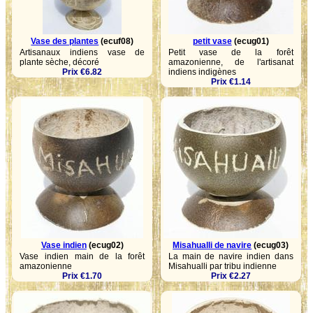
Vase des plantes
(ecuf08)
petit vase
(ecug01)
Artisanaux indiens vase de
Petit vase de la forêt
plante sèche, décoré
amazonienne, de l'artisanat
Prix €6.82
indiens indigènes
Prix €1.14
Vase indien
(ecug02)
Misahualli de navire
(ecug03)
Vase indien main de la forêt
La main de navire indien dans
amazonienne
Misahualli par tribu indienne
Prix €1.70
Prix €2.27