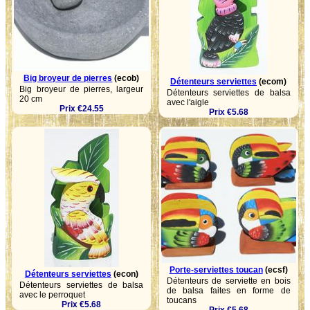
Big broyeur de pierres
(ecob)
Détenteurs serviettes
(ecom)
Big broyeur de pierres, largeur
Détenteurs serviettes de balsa
20 cm
avec l'aigle
Prix €24.55
Prix €5.68
Porte-serviettes toucan
(ecsf)
Détenteurs serviettes
(econ)
Détenteurs de serviette en bois
Détenteurs serviettes de balsa
de balsa faites en forme de
avec le perroquet
toucans
Prix €5.68