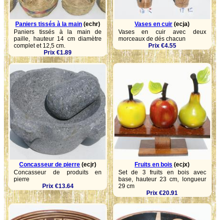
Paniers tissés à la main
(echr)
Vases en cuir
(ecja)
Paniers tissés à la main de
Vases en cuir avec deux
paille, hauteur 14 cm diamètre
morceaux de dés chacun
complet et 12,5 cm.
Prix €4.55
Prix €1.89
Concasseur de pierre
(ecjr)
Fruits en bois
(ecjx)
Concasseur de produits en
Set de 3 fruits en bois avec
pierre
base, hauteur 23 cm, longueur
Prix €13.64
29 cm
Prix €20.91