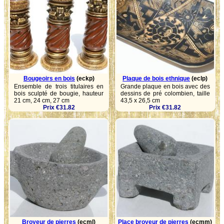
Bougeoirs en bois
(eckp)
Plaque de bois ethnique
(eclp)
Ensemble de trois titulaires en
Grande plaque en bois avec des
bois sculpté de bougie, hauteur
dessins de pré colombien, taille
21 cm, 24 cm, 27 cm
43,5 x 26,5 cm
Prix €31.82
Prix €31.82
Broyeur de pierres
(ecml)
Place broyeur de pierres
(ecmm)