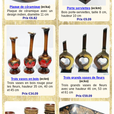
Plaque de céramique
(ecka)
Porte serviettes
(eckm)
Plaque de céramique avec un
Bois porte-serviettes, taille 8 cm,
design indien, diamètre 11 cm
hauteur 10 cm
Prix €6.82
Prix €9.09
Trois grands vases de fleurs
Trois vases en bois
(eckn)
(ecko)
Trois vases en bois rouge pour
Trois grands vases de fleurs
les fleurs, hauteur 35 cm, 40 cm
avec une hauteur 46 cm, 53 cm
et 45 cm
et 61 cm
Prix €34.09
Prix €59.09