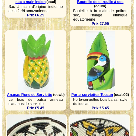
sac à main indien
(ecul)
Bouteille de citrouille à sec
(ecum)
Sac à main d'origine indienne
de la forêt amazonienne
Bouteille à la main de potiron
Prix €6.25
sec, l'image ethnique
équatorienne
Prix €7.95
Ananas Rond de Serviette
(ecwb)
Porte-serviettes Toucan
(ecab02)
Le bois de balsa anneau
Porte-serviettes bois balsa, style
d'ananas de serviette
du toucan
Prix €5.45
Prix €5.45