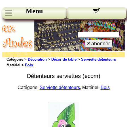
Menu
Nos bulletins:
Votre Email:
S'abonner
Catégorie >
Décoration
>
Décor de table
>
Serviette détenteurs
Matériel >
Bois
Détenteurs serviettes (ecom)
Catégorie:
Serviette détenteurs
, Matériel:
Bois