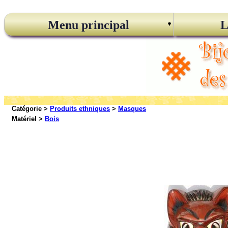
Menu principal
L
Catégorie >
Produits ethniques
>
Masques
Matériel >
Bois