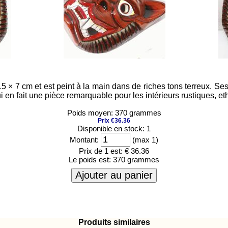
 7 cm et est peint à la main dans de riches tons terreux. Ses tr
i en fait une pièce remarquable pour les intérieurs rustiques, e
Poids moyen: 370 grammes
Prix €36.36
Disponible en stock: 1
Montant:
(max 1)
Prix de 1 est:
€ 36.36
Le poids est:
370 grammes
Ajouter au panier
Produits similaires