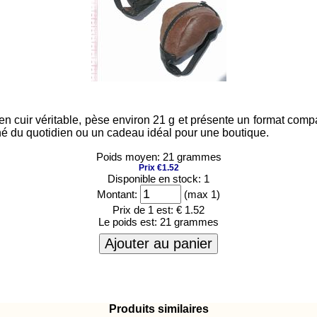
 cuir véritable, pèse environ 21 g et présente un format compac
ffiné du quotidien ou un cadeau idéal pour une boutique.
Poids moyen: 21 grammes
Prix €1.52
Disponible en stock: 1
Montant:
(max 1)
Prix de 1 est:
€ 1.52
Le poids est:
21 grammes
Ajouter au panier
Produits similaires