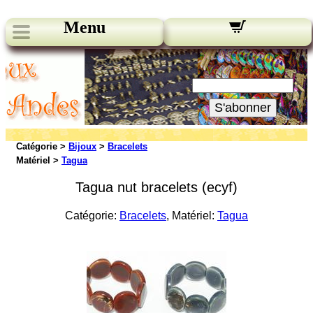
Menu
Nos bulletins:
Votre Email:
S'abonner
Catégorie >
Bijoux
>
Bracelets
Matériel >
Tagua
Tagua nut bracelets (ecyf)
Catégorie:
Bracelets
, Matériel:
Tagua