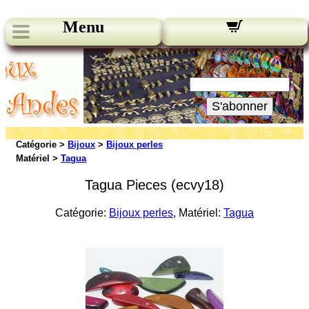
Menu
Nos bulletins:
Votre Email:
S'abonner
Catégorie >
Bijoux
>
Bijoux perles
Matériel >
Tagua
Tagua Pieces (ecvy18)
Catégorie:
Bijoux perles
, Matériel:
Tagua