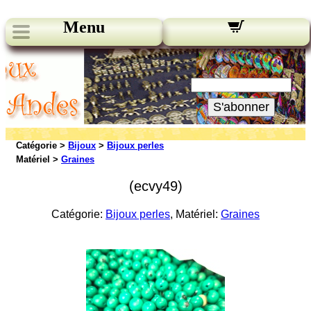
Menu
Nos bulletins:
Votre Email:
S'abonner
Catégorie >
Bijoux
>
Bijoux perles
Matériel >
Graines
(ecvy49)
Catégorie:
Bijoux perles
, Matériel:
Graines