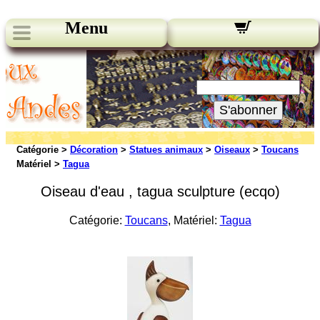
Menu
Nos bulletins:
Votre Email:
S'abonner
Catégorie >
Décoration
>
Statues animaux
>
Oiseaux
>
Toucans
Matériel >
Tagua
Oiseau d'eau , tagua sculpture (ecqo)
Catégorie:
Toucans
, Matériel:
Tagua