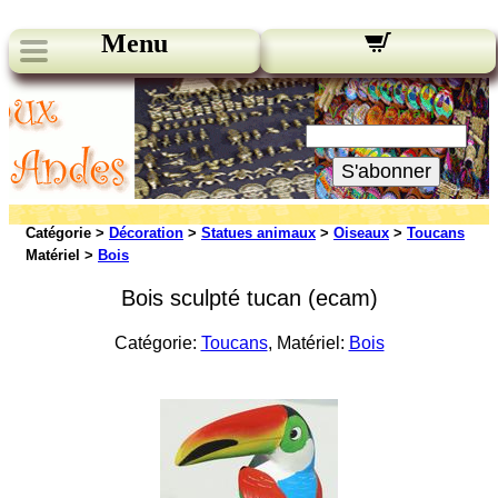
Menu
Nos bulletins:
Votre Email:
S'abonner
Catégorie >
Décoration
>
Statues animaux
>
Oiseaux
>
Toucans
Matériel >
Bois
Bois sculpté tucan (ecam)
Catégorie:
Toucans
, Matériel:
Bois