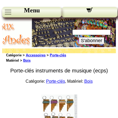
Menu
Nos bulletins:
Votre Email:
S'abonner
Catégorie >
Accessoires
>
Porte-clés
Matériel >
Bois
Porte-clés instruments de musique (ecps)
Catégorie:
Porte-clés
, Matériel:
Bois