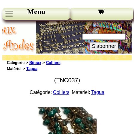
Menu
Nos bulletins:
Votre Email:
S'abonner
Catégorie >
Bijoux
>
Colliers
Matériel >
Tagua
(TNC037)
Catégorie:
Colliers
, Matériel:
Tagua