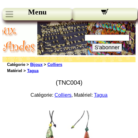
Menu
Nos bulletins:
Votre Email:
S'abonner
Catégorie >
Bijoux
>
Colliers
Matériel >
Tagua
(TNC004)
Catégorie:
Colliers
, Matériel:
Tagua