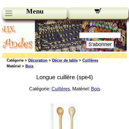
Menu
Nos bulletins:
Votre Email:
S'abonner
Catégorie >
Décoration
>
Décor de table
>
Cuillères
Matériel >
Bois
Longue cuillère (spe4)
Catégorie:
Cuillères
, Matériel:
Bois