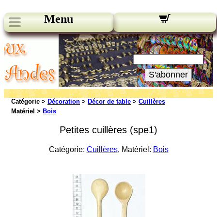
Menu
Nos bulletins:
Votre Email:
S'abonner
Catégorie >
Décoration
>
Décor de table
>
Cuillères
Matériel >
Bois
Petites cuillères (spe1)
Catégorie:
Cuillères
, Matériel:
Bois