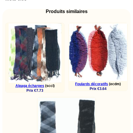
Produits similaires
Foulards décoratifs
(ecdm)
Alpaga écharpes
(sccl)
Prix €3.64
Prix €7.73