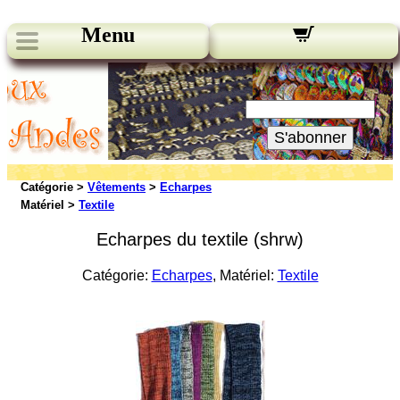
Menu
Nos bulletins:
Votre Email:
S'abonner
Catégorie >
Vêtements
>
Echarpes
Matériel >
Textile
Echarpes du textile (shrw)
Catégorie:
Echarpes
, Matériel:
Textile