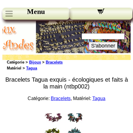
Menu
Nos bulletins:
Votre Email:
S'abonner
Catégorie >
Bijoux
>
Bracelets
Matériel >
Tagua
Bracelets Tagua exquis - écologiques et faits à
la main (ntbp002)
Catégorie:
Bracelets
, Matériel:
Tagua