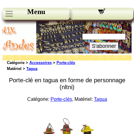
Menu
Nos bulletins:
Votre Email:
S'abonner
Catégorie >
Accessoires
>
Porte-clés
Matériel >
Tagua
Porte-clé en tagua en forme de personnage
(nltni)
Catégorie:
Porte-clés
, Matériel:
Tagua