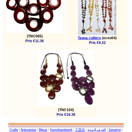
(TNC085)
Tagua colliers
(ecxo04)
Prix €11.36
Prix €9.32
(TNC104)
Prix €16.36
Crafts
|
Artesanías
|
Bijoux
|
Kunsthandwerk
|
工芸品
|
الحرف اليدوية
|
Занаяти
|