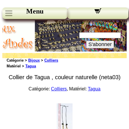
Menu
Nos bulletins:
Votre Email:
S'abonner
Catégorie >
Bijoux
>
Colliers
Matériel >
Tagua
Collier de Tagua , couleur naturelle (neta03)
Catégorie:
Colliers
, Matériel:
Tagua