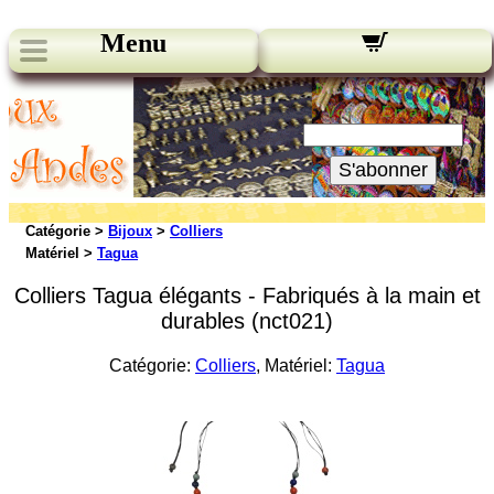
Menu
Nos bulletins:
Votre Email:
S'abonner
Catégorie >
Bijoux
>
Colliers
Matériel >
Tagua
Colliers Tagua élégants - Fabriqués à la main et
durables (nct021)
Catégorie:
Colliers
, Matériel:
Tagua