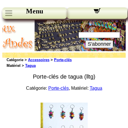
Menu
Nos bulletins:
Votre Email:
S'abonner
Catégorie >
Accessoires
>
Porte-clés
Matériel >
Tagua
Porte-clés de tagua (lltg)
Catégorie:
Porte-clés
, Matériel:
Tagua