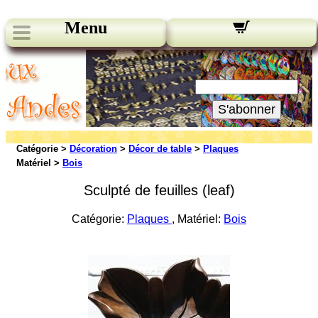
Menu
Nos bulletins:
Votre Email:
S'abonner
Catégorie >
Décoration
>
Décor de table
>
Plaques
Matériel >
Bois
Sculpté de feuilles (leaf)
Catégorie:
Plaques
, Matériel:
Bois