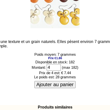
ne texture et un grain naturels. Elles pèsent environ 7 grammes
mple.
Poids moyen: 7 grammes
Prix €1.86
Disponible en stock: 182
Montant:
(max 182)
Prix de 4 est:
€ 7.44
Le poids est:
28 grammes
Ajouter au panier
Produits similaires