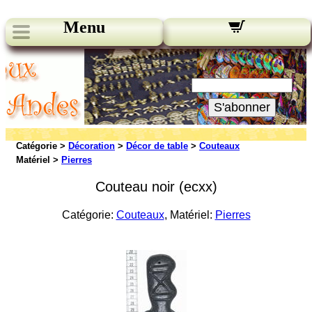
Menu
Nos bulletins:
Votre Email:
S'abonner
Catégorie >
Décoration
>
Décor de table
>
Couteaux
Matériel >
Pierres
Couteau noir (ecxx)
Catégorie:
Couteaux
, Matériel:
Pierres