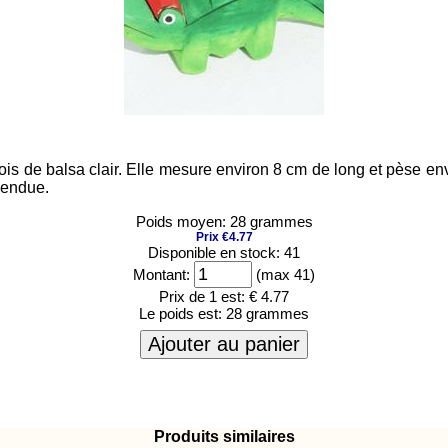
is de balsa clair. Elle mesure environ 8 cm de long et pèse env
vendue.
Poids moyen: 28 grammes
Prix €4.77
Disponible en stock: 41
Montant:
(max 41)
Prix de 1 est:
€ 4.77
Le poids est:
28 grammes
Ajouter au panier
Produits similaires