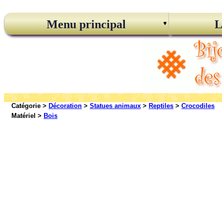
Menu principal
L
Catégorie >
Décoration
>
Statues animaux
>
Reptiles
>
Crocodiles
Matériel >
Bois