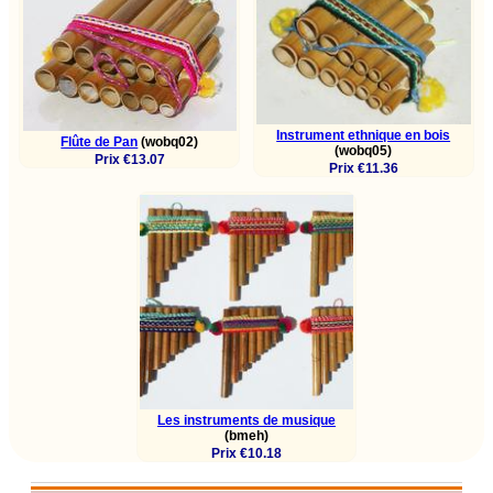
Instrument ethnique en bois
Flûte de Pan
(wobq02)
(wobq05)
Prix €13.07
Prix €11.36
Les instruments de musique
(bmeh)
Prix €10.18