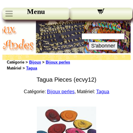
Menu
Nos bulletins:
Votre Email:
S'abonner
Catégorie >
Bijoux
>
Bijoux perles
Matériel >
Tagua
Tagua Pieces (ecvy12)
Catégorie:
Bijoux perles
, Matériel:
Tagua