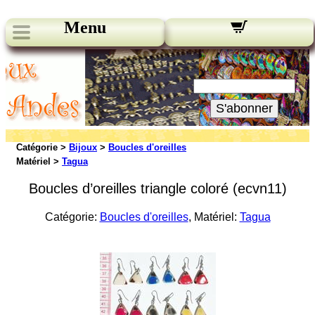
Menu
Nos bulletins:
Votre Email:
S'abonner
Catégorie >
Bijoux
>
Boucles d'oreilles
Matériel >
Tagua
Boucles d’oreilles triangle coloré (ecvn11)
Catégorie:
Boucles d'oreilles
, Matériel:
Tagua