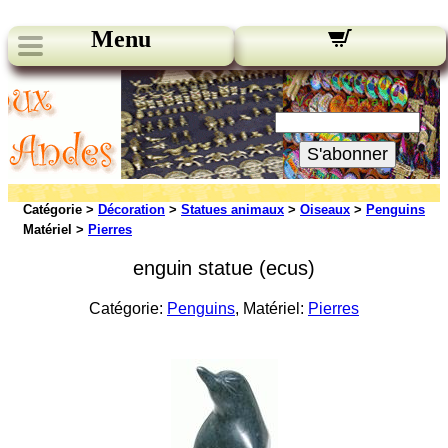
Menu
Nos bulletins:
Votre Email:
S'abonner
Catégorie >
Décoration
>
Statues animaux
>
Oiseaux
>
Penguins
Matériel >
Pierres
enguin statue (ecus)
Catégorie:
Penguins
, Matériel:
Pierres