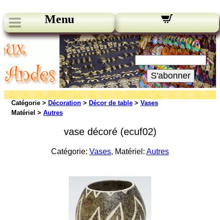
Menu
Nos bulletins:
Votre Email:
S'abonner
Catégorie >
Décoration
>
Décor de table
>
Vases
Matériel >
Autres
vase décoré (ecuf02)
Catégorie:
Vases
, Matériel:
Autres