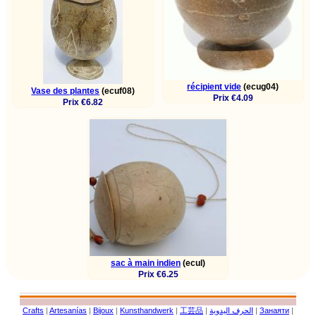
récipient vide
(ecug04)
Vase des plantes
(ecuf08)
Prix €4.09
Prix €6.82
sac à main indien
(ecul)
Prix €6.25
Crafts
|
Artesanías
|
Bijoux
|
Kunsthandwerk
|
工芸品
|
الحرف اليدوية
|
Занаяти
|