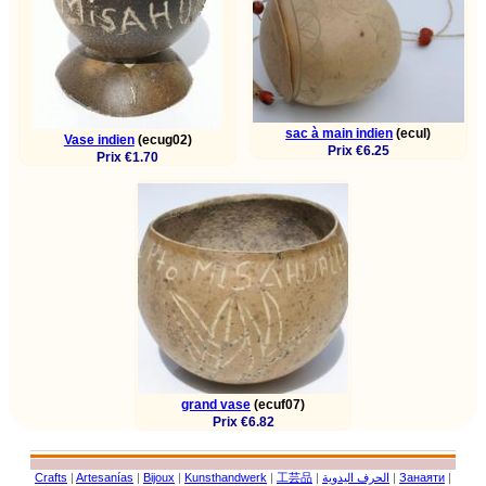
sac à main indien
(ecul)
Vase indien
(ecug02)
Prix €6.25
Prix €1.70
grand vase
(ecuf07)
Prix €6.82
Crafts
|
Artesanías
|
Bijoux
|
Kunsthandwerk
|
工芸品
|
الحرف اليدوية
|
Занаяти
|