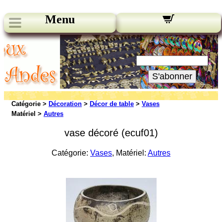
Menu
Nos bulletins:
Votre Email:
S'abonner
Catégorie >
Décoration
>
Décor de table
>
Vases
Matériel >
Autres
vase décoré (ecuf01)
Catégorie:
Vases
, Matériel:
Autres