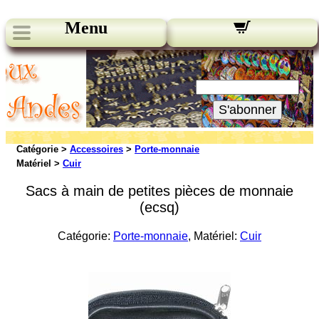
Menu
Nos bulletins:
Votre Email:
S'abonner
Catégorie >
Accessoires
>
Porte-monnaie
Matériel >
Cuir
Sacs à main de petites pièces de monnaie
(ecsq)
Catégorie:
Porte-monnaie
, Matériel:
Cuir