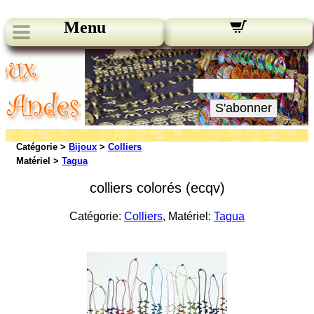
Menu
Nos bulletins:
Votre Email:
S'abonner
Catégorie >
Bijoux
>
Colliers
Matériel >
Tagua
colliers colorés (ecqv)
Catégorie:
Colliers
, Matériel:
Tagua