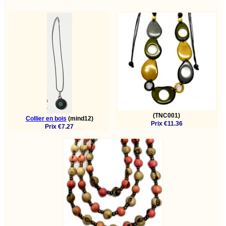
(TNC001)
Collier en bois
(mind12)
Prix €11.36
Prix €7.27