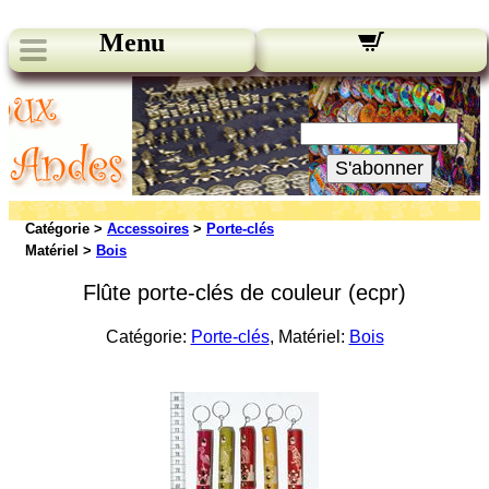
Menu
Nos bulletins:
Votre Email:
S'abonner
Catégorie >
Accessoires
>
Porte-clés
Matériel >
Bois
Flûte porte-clés de couleur (ecpr)
Catégorie:
Porte-clés
, Matériel:
Bois