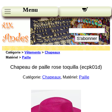
Menu
Nos bulletins:
Votre Email:
S'abonner
Catégorie >
Vêtements
>
Chapeaux
Matériel >
Paille
Chapeau de paille rose toquilla (ecpk01d)
Catégorie:
Chapeaux
, Matériel:
Paille