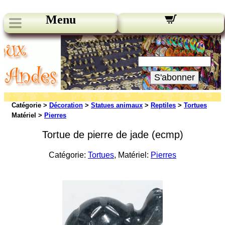
Menu
Nos bulletins:
Votre Email:
S'abonner
Catégorie >
Décoration
>
Statues animaux
>
Reptiles
>
Tortues
Matériel >
Pierres
Tortue de pierre de jade (ecmp)
Catégorie:
Tortues
, Matériel:
Pierres