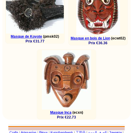
Masque de Koyote
(pmsk02)
Masque en bois de Lion
(ecwt02)
Prix €31.77
Prix €36.36
Masque Inca
(ecxn)
Prix €22.73
Crafts
|
Artesanías
|
Bijoux
|
Kunsthandwerk
|
工芸品
|
الحرف اليدوية
|
Занаяти
|