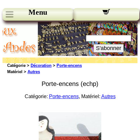
Menu
Nos bulletins:
Votre Email:
S'abonner
Catégorie >
Décoration
>
Porte-encens
Matériel >
Autres
Porte-encens (echp)
Catégorie:
Porte-encens
, Matériel:
Autres