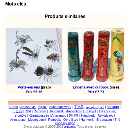
Mots clés
Produits similaires
Porte-encens
(prao)
Encens avec duropox
(inse)
Prix €6.36
Prix €7.73
Crafts
|
Artesanías
|
Bijoux
|
Kunsthandwerk
|
工芸品
|
الحرف اليدوية
|
Занаяти
|
工艺品
|
Obrt
|
Řemesla
|
Håndværk
|
Ambachten
|
Käsityöt
|
Χειροτεχνίες
|
מלאכות
|
Kézművesség
|
Artigianato
|
공예품
|
Håndverk
|
Rękodzieło
|
Artesanato
|
Meșteșuguri
|
Remeslá
|
Obrtništvo
|
Hantverk
|
El sanatları
|
Thủ
công mỹ nghệ
Droits d'auteur © 2006-2026
artisanat
Tous droits réservés