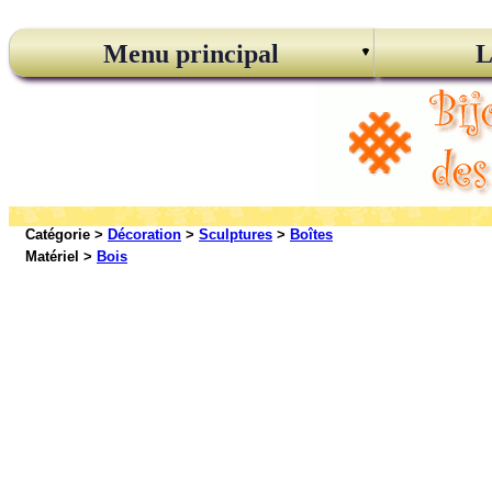
Menu principal
L
Catégorie >
Décoration
>
Sculptures
>
Boîtes
Matériel >
Bois