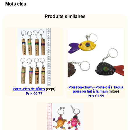
Mots clés
Produits similaires
Poisson-clown - Porte-clés Tagua
Porte-clés de flûtes
(ecpt)
poisson fait à la main
(nltpe)
Prix €0.77
Prix €1.59