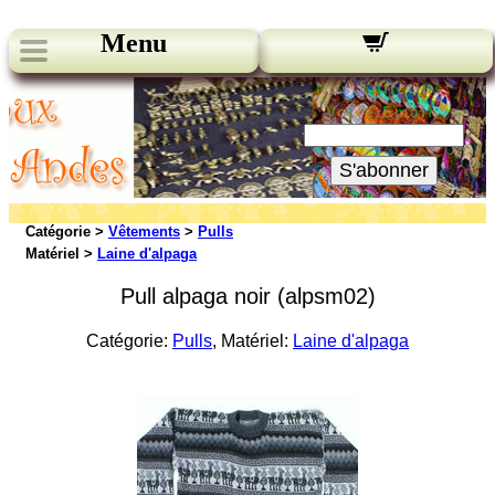
Menu
Nos bulletins:
Votre Email:
S'abonner
Catégorie >
Vêtements
>
Pulls
Matériel >
Laine d'alpaga
Pull alpaga noir (alpsm02)
Catégorie:
Pulls
, Matériel:
Laine d'alpaga