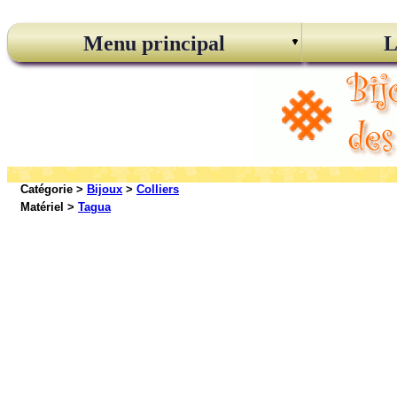
Menu principal
L
Catégorie >
Bijoux
>
Colliers
Matériel >
Tagua