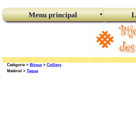
Menu principal
L
Catégorie >
Bijoux
>
Colliers
Matériel >
Tagua